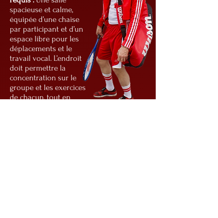
spacieuse et calme,
équipée d’une chaise
par participant et d’un
espace libre pour les
déplacements et le
travail vocal. L’endroit
doit permettre la
concentration sur le
groupe et les exercices
de chacun, tout en
offrant un cadre en
retrait et intime, afin
que chaque participant
se sente à l’aise
d’expérimenter sans la
présence de curieux
autour de l’aire de jeu.
Approche