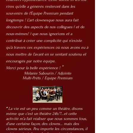
rires qu’elle a générés resteront dans les
souvenirs de l’Équipe Premium pendant
longtemps !
L’art clownesque nous aura fait
découvrir des aspects de nos collègues
( et de
nous-mêmes! ) que nous ignorions et a
contribué à créer une complicité qui n’existe
qu’à travers ces expériences où nous avons eu à
nous mettre de l’avant en se sentant soutenu et
encouragés par notre équipe.
”
Merci pour la belle expérience !
Mélanie Sabourin / Adjointe
Multi-Prêts / Équipe Premium
“
La vie est un peu comme un théâtre, disons
même que c’est un théâtre 24h/7…et cette
activité m’a fait réaliser que nous sommes tous,
d’une certaine façon, des clowns… mais des
clowns sérieux. Peu importe les circonstances, il