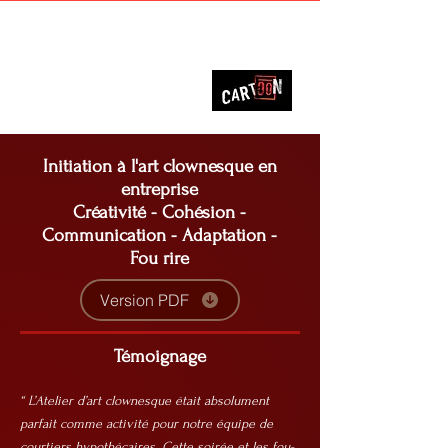
Francois Isabelle
Initiation à l'art clownesque en
entreprise
Créativité - Cohésion -
Communication - Adaptation -
Fou rire
Version PDF
Témoignage
“ L’Atelier d’art clownesque était absolument
parfait comme activité pour notre équipe de
courtiers hypothécaires. Cette soirée et les fou-