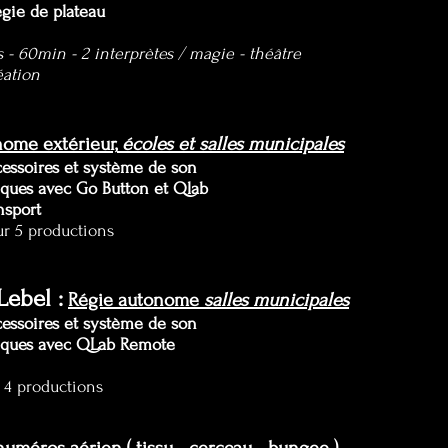
égie de plateau
s - 60
min - 2 interprètes / magie - théâtre
éation
ome extérieur,
écoles et salles municipales
essoires et système de son
iques avec Go Button et Qlab
nsport
ur 5 productions
Lebel :
Régie autonome
salles municipales
essoires et système de son
usiques avec QLab Remote
r 4 productions