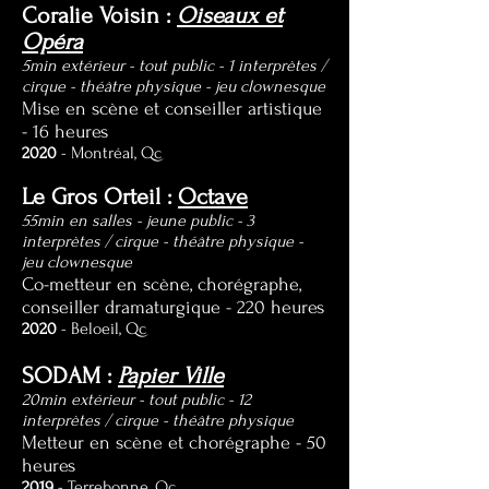
Coralie Voisin :
Oiseaux et
Opéra
5min extérieur - tout public - 1 interprètes /
cirque - théâtre physique - jeu clownesque
Mise en scène et conseiller artistique
- 16 heures
2020
- Montréal, Qc
Le Gros Orteil :
Octave
55min en salles - jeune public - 3
interprètes / cirque - théâtre physique -
jeu clownesque
Co-metteur en scène, chorégraphe,
conseiller dramaturgique - 220 heures
2020
- Beloeil, Qc
SODAM :
Papier Ville
20min extérieur - tout public - 12
interprètes / cirque - théâtre physique
Metteur en scène et chorégraphe - 50
heures
2019
- Terrebonne, Qc