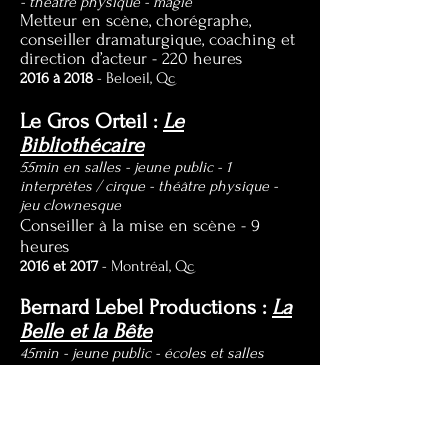
-
théâtre physique - magie
Metteur en scène, chorégraphe,
conseiller dramaturgique, coaching et
direction d’acteur - 220 heures
2016 à 2018
- Beloeil, Qc
Le Gros Orteil :
Le
Bibliothécaire
55min en salles - jeune public - 1
interprètes / cirque - théâtre physique -
jeu clownesque
Conseiller à la mise en scène - 9
heures
2016 et 2017
- Montréal, Qc
Bernard Lebel Productions :
La
Belle et la Bête
45min -
jeune
public -
écoles et salles
municipales - 3 interprètes / cirque - jeu
clownesque -
théâtre physique - magie
Metteur en scène, chorégraphe - 60
heures