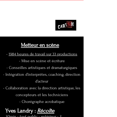
François Isabelle
Metteur en scène
-
1984 heures de travail sur 33 productions
- Mise en scène et écriture
- Conseilles artistiques et dramaturgiques
- Intégration d’interprètes, coaching, direction
d’acteur
- Collaboration avec la direction artistique, les
concepteurs et les techniciens
- Chorégraphe acrobatique
Yves Landry :
Récolte
30min - tout public - extérieur - 3