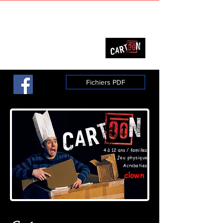
François Isabelle
Fichiers PDF
4 à 12 ans / familles
Jeu physique
Acrobaties
clown