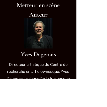
Metteur en scène
Auteur
Yves Dagenais
Directeur artistique du Centre de
recherche en art clownesque, Yves
Dagenais pratique l’art clownesque
depuis 1975. Pendant plus de 20
ans, il a tourné partout dans le
monde et a présenté des spectacles
solos clownesques avec son